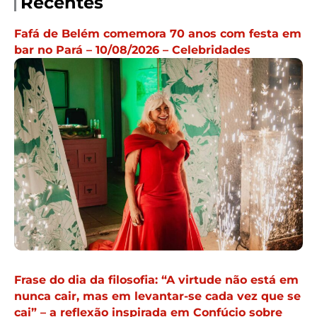
Recentes
Fafá de Belém comemora 70 anos com festa em
bar no Pará – 10/08/2026 – Celebridades
Frase do dia da filosofia: “A virtude não está em
nunca cair, mas em levantar-se cada vez que se
cai” – a reflexão inspirada em Confúcio sobre