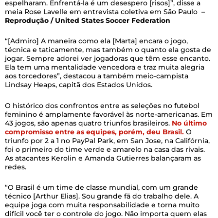
espelharam. Enfrentá-la é um desespero [risos]”, disse a
meia Rose Lavelle em entrevista coletiva em São Paulo –
Reprodução / United States Soccer Federation
“[Admiro] A maneira como ela [Marta] encara o jogo,
técnica e taticamente, mas também o quanto ela gosta de
jogar. Sempre adorei ver jogadoras que têm esse encanto.
Ela tem uma mentalidade vencedora e traz muita alegria
aos torcedores”, destacou a também meio-campista
Lindsay Heaps, capitã dos Estados Unidos.
O histórico dos confrontos entre as seleções no futebol
feminino é amplamente favorável às norte-americanas. Em
43 jogos, são apenas quatro triunfos brasileiros.
No último
compromisso entre as equipes, porém, deu Brasil.
O
triunfo por 2 a 1 no PayPal Park, em San Jose, na Califórnia,
foi o primeiro do time verde e amarelo na casa das rivais.
As atacantes Kerolin e Amanda Gutierres balançaram as
redes.
“O Brasil é um time de classe mundial, com um grande
técnico [Arthur Elias]. Sou grande fã do trabalho dele. A
equipe joga com muita responsabilidade e torna muito
difícil você ter o controle do jogo. Não importa quem elas