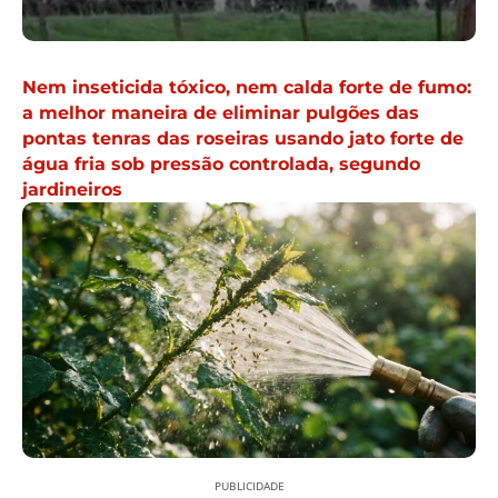
Nem inseticida tóxico, nem calda forte de fumo:
a melhor maneira de eliminar pulgões das
pontas tenras das roseiras usando jato forte de
água fria sob pressão controlada, segundo
jardineiros
PUBLICIDADE