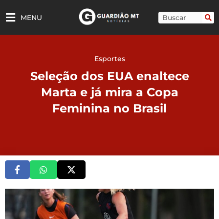
Ir
para
Pesquisar
MENU
o
conteúdo
Esportes
Seleção dos EUA enaltece
Marta e já mira a Copa
Feminina no Brasil