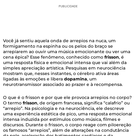
PUBLICIDADE
Você já sentiu aquela onda de arrepios na nuca, um
formigamento na espinha ou os pelos do braço se
arrepiarem ao ouvir uma música emocionante ou ver uma
cena épica? Esse fenômeno, conhecido como
frisson
, é
uma resposta física e emocional intensa que vai além da
simples apreciação artística. Pesquisas em neurociência
mostram que, nesses instantes, o cérebro ativa áreas
ligadas às emoções e libera
dopamina
, um
neurotransmissor associado ao prazer e à recompensa.
O que é o frisson e por que ele provoca arrepios no corpo?
O termo
frisson
, de origem francesa, significa “calafrio” ou
“arrepio”. Na psicologia e na neurociência, ele descreve
uma experiência estética de pico, uma resposta emocional
intensa induzida por estímulos como música, filmes e
discursos. Durante o frisson, o corpo reage com piloereção
os famosos “arrepios”, além de alterações na condutância
da pele, aceleração dos batimentos cardíacos e da