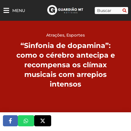
Ir
para
Pesquisar
MENU
o
conteúdo
Atrações
,
Esportes
“Sinfonia de dopamina”:
como o cérebro antecipa e
recompensa os clímax
musicais com arrepios
intensos