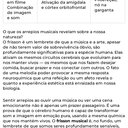
em filme
Ativação da amígdala
nó na
Combinação
e córtex orbitofrontal
garganta
de imagem
e som
O que os arrepios musicais revelam sobre a nossa
natureza?
O frisson é um lembrete de que a música e a arte, apesar
de não terem valor de sobrevivência óbvio, são
profundamente significativas para a espécie humana. Elas
ativam os mesmos circuitos cerebrais que evoluíram para
nos manter vivos — os mesmos que nos fazem desejar
comida, buscar prazer e nos conectar com outros. O fato
de uma melodia poder provocar a mesma resposta
neuroquímica que uma refeição ou um afeto revela o
quanto a experiência estética está enraizada em nossa
biologia.
Sentir arrepios ao ouvir uma música ou ver uma cena
emocionante não é apenas um prazer passageiro. É uma
prova de que o cérebro humano é capaz de transformar
som e imagem em emoção pura, usando a mesma química
que nos mantém vivos. O
frisson musical
é, no fundo, um
lembrete de que somos seres profundamente sensíveis,