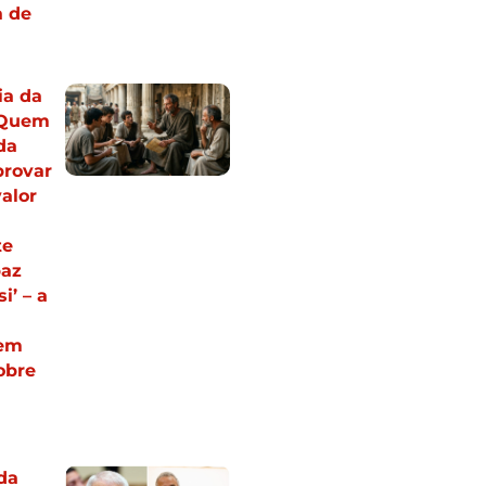
a de
ia da
 ‘Quem
da
provar
valor
te
paz
i’ – a
 em
obre
da