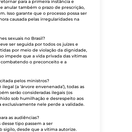
etornar para a primeira instância e
de anular também o prazo de prescrição,
m. Isso garante que o processo possa ser
mora causada pelas irregularidades na
es sexuais no Brasil?
deve ser seguida por todos os juízes e
btidas por meio de violação da dignidade,
Isso impede que a vida privada das vítimas
s, combatendo o preconceito e a
 citada pelos ministros?
 ilegal (a ‘árvore envenenada’), todas as
ém serão consideradas ilegais (os
olhido sob humilhação e desrespeito aos
da exclusivamente nele perde a validade.
ara as audiências?
s desse tipo passem a ser
sigilo, desde que a vítima autorize.