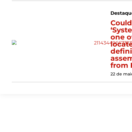
Destaqu
Could
‘Syst
one o
locat
defin
assem
from 
22 de mai