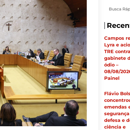
Pesquisar
Recen
Campos re
Lyra e aci
TRE contr
gabinete 
ódio –
08/08/202
Painel
Flávio Bol
concentro
emendas 
segurança
defesa e d
ciência e