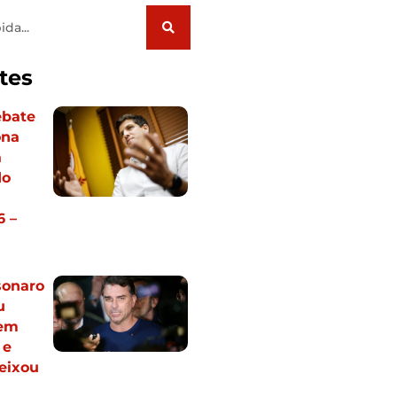
tes
bate
ona
a
do
6 –
sonaro
u
em
 e
eixou