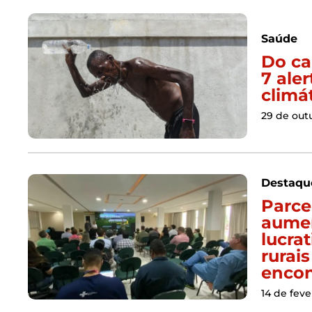
Saúde
Do ca
7 ale
climát
29 de out
Destaqu
Parce
aumen
lucra
rurai
encon
14 de feve