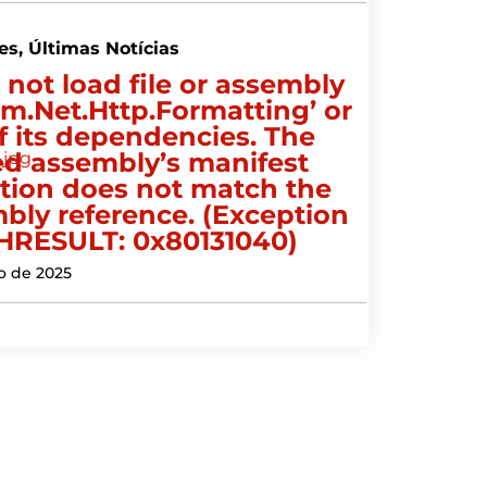
es
,
Últimas Notícias
 not load file or assembly
em.Net.Http.Formatting’ or
f its dependencies. The
ed assembly’s manifest
ition does not match the
bly reference. (Exception
HRESULT: 0x80131040)
o de 2025