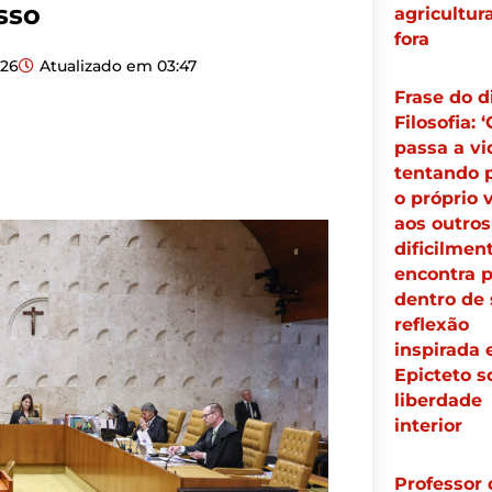
sso
agricultur
fora
026
Atualizado em
03:47
Frase do d
Filosofia:
passa a vi
tentando 
o próprio 
aos outros
dificilmen
encontra 
dentro de s
reflexão
inspirada
Epicteto s
liberdade
interior
Professor 