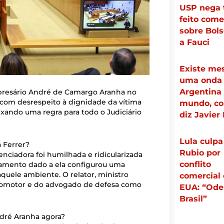
USP nega 
feito come
sobre Bol
a Fauci
Existe m
uma onda 
Argentina
empresário André de Camargo Aranha no
s com desrespeito à dignidade da vítima
mundo, c
ixando uma regra para todo o Judiciário
diz Javier 
Lula culpa
 Ferrer?
Rubio por
ciadora foi humilhada e ridicularizada
conflito
atamento dado a ela configurou uma
aquele ambiente. O relator, ministro
comercial
 promotor e do advogado de defesa como
EUA: “Ode
Brasil”
dré Aranha agora?