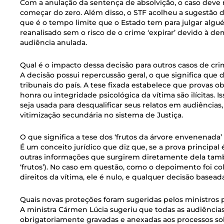
Com a anulação da sentença de absolvição, o caso deve r
começar do zero. Além disso, o STF acolheu a sugestão 
que é o tempo limite que o Estado tem para julgar algué
reanalisado sem o risco de o crime ‘expirar’ devido à de
audiência anulada.
Qual é o impacto dessa decisão para outros casos de crim
A decisão possui repercussão geral, o que significa que 
tribunais do país. A tese fixada estabelece que provas o
honra ou integridade psicológica da vítima são ilícitas. 
seja usada para desqualificar seus relatos em audiência
vitimização secundária no sistema de Justiça.
O que significa a tese dos ‘frutos da árvore envenenada’
É um conceito jurídico que diz que, se a prova principal é
outras informações que surgirem diretamente dela tamb
‘frutos’). No caso em questão, como o depoimento foi c
direitos da vítima, ele é nulo, e qualquer decisão basea
Quais novas proteções foram sugeridas pelos ministros p
A ministra Cármen Lúcia sugeriu que todas as audiência
obrigatoriamente gravadas e anexadas aos processos sob 