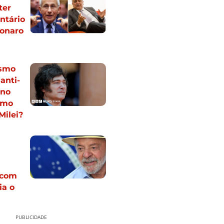
ter
ntário
sonaro
esmo
anti-
 no
omo
Milei?
 com
ia o
PUBLICIDADE