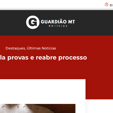
8
Destaques
,
Últimas Notícias
la provas e reabre processo