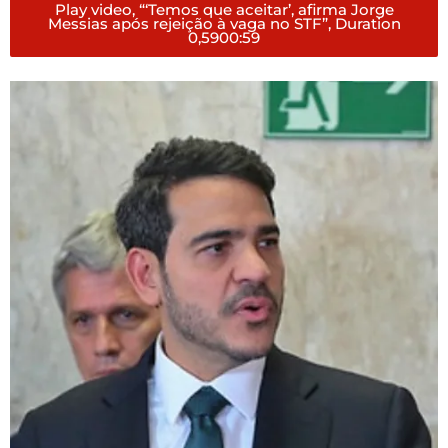
Play video, “‘Temos que aceitar’, afirma Jorge
Messias após rejeição à vaga no STF”, Duration
0,59
00:59