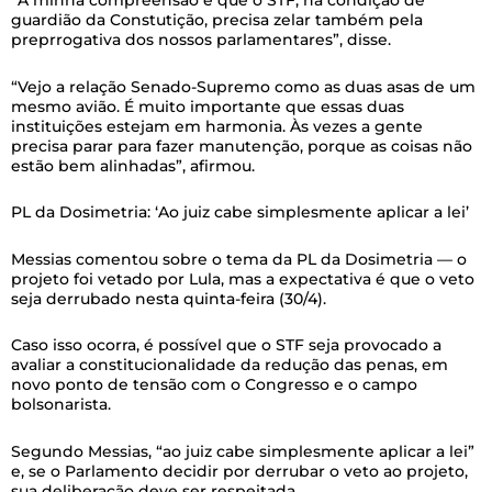
“A minha compreensão é que o STF, na condição de
guardião da Constutição, precisa zelar também pela
preprrogativa dos nossos parlamentares”, disse.
“Vejo a relação Senado-Supremo como as duas asas de um
mesmo avião. É muito importante que essas duas
instituições estejam em harmonia. Às vezes a gente
precisa parar para fazer manutenção, porque as coisas não
estão bem alinhadas”, afirmou.
PL da Dosimetria: ‘Ao juiz cabe simplesmente aplicar a lei’
Messias comentou sobre o tema da PL da Dosimetria — o
projeto foi vetado por Lula, mas a expectativa é que o veto
seja derrubado nesta quinta-feira (30/4).
Caso isso ocorra, é possível que o STF seja provocado a
avaliar a constitucionalidade da redução das penas, em
novo ponto de tensão com o Congresso e o campo
bolsonarista.
Segundo Messias, “ao juiz cabe simplesmente aplicar a lei”
e, se o Parlamento decidir por derrubar o veto ao projeto,
sua deliberação deve ser respeitada.