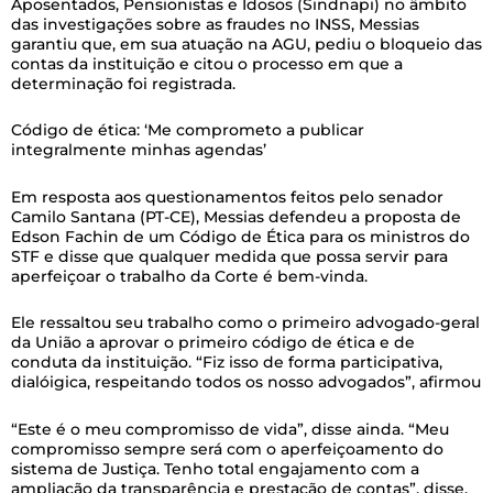
Aposentados, Pensionistas e Idosos (Sindnapi) no âmbito
das investigações sobre as fraudes no INSS, Messias
garantiu que, em sua atuação na AGU, pediu o bloqueio das
contas da instituição e citou o processo em que a
determinação foi registrada.
Código de ética: ‘Me comprometo a publicar
integralmente minhas agendas’
Em resposta aos questionamentos feitos pelo senador
Camilo Santana (PT-CE), Messias defendeu a proposta de
Edson Fachin de um Código de Ética para os ministros do
STF e disse que qualquer medida que possa servir para
aperfeiçoar o trabalho da Corte é bem-vinda.
Ele ressaltou seu trabalho como o primeiro advogado-geral
da União a aprovar o primeiro código de ética e de
conduta da instituição. “Fiz isso de forma participativa,
dialóigica, respeitando todos os nosso advogados”, afirmou
“Este é o meu compromisso de vida”, disse ainda. “Meu
compromisso sempre será com o aperfeiçoamento do
sistema de Justiça. Tenho total engajamento com a
ampliação da transparência e prestação de contas”, disse.