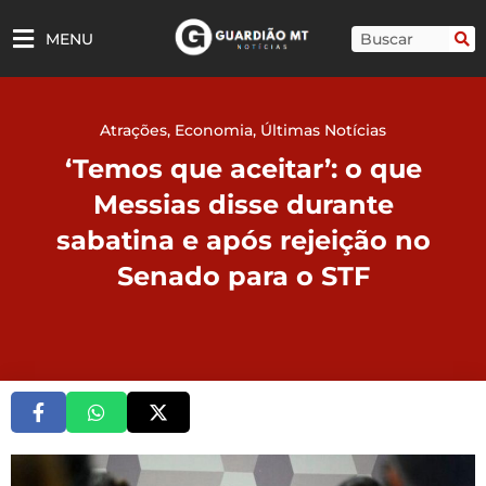
Ir
para
Pesquisar
MENU
o
conteúdo
Atrações
,
Economia
,
Últimas Notícias
‘Temos que aceitar’: o que
Messias disse durante
sabatina e após rejeição no
Senado para o STF