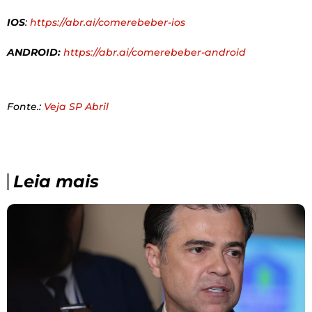
IOS
:
https://abr.ai/comerebeber-ios
ANDROID:
https://abr.ai/comerebeber-android
Fonte.:
Veja SP Abril
Leia mais