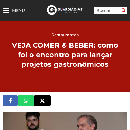
Ir
para
Pesquisar
MENU
o
conteúdo
Restaurantes
VEJA COMER & BEBER: como
foi o encontro para lançar
projetos gastronômicos