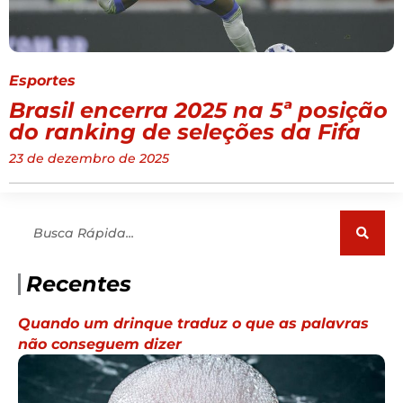
Esportes
Brasil encerra 2025 na 5ª posição
do ranking de seleções da Fifa
23 de dezembro de 2025
Pesquisar
Recentes
Quando um drinque traduz o que as palavras
não conseguem dizer