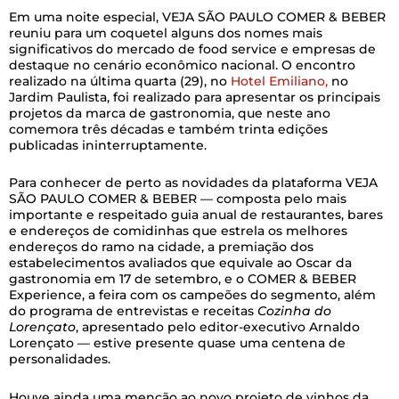
Em uma noite especial, VEJA SÃO PAULO COMER & BEBER
reuniu para um coquetel alguns dos nomes mais
significativos do mercado de food service e empresas de
destaque no cenário econômico nacional. O encontro
realizado na última quarta (29), no
Hotel Emiliano,
no
Jardim Paulista, foi realizado para apresentar os principais
projetos da marca de gastronomia, que neste ano
comemora três décadas e também trinta edições
publicadas ininterruptamente.
Para conhecer de perto as novidades da plataforma VEJA
SÃO PAULO COMER & BEBER — composta pelo mais
importante e respeitado guia anual de restaurantes, bares
e endereços de comidinhas que estrela os melhores
endereços do ramo na cidade, a premiação dos
estabelecimentos avaliados que equivale ao Oscar da
gastronomia em 17 de setembro, e o COMER & BEBER
Experience, a feira com os campeões do segmento, além
do programa de entrevistas e receitas
Cozinha do
Lorençato
, apresentado pelo editor-executivo Arnaldo
Lorençato — estive presente quase uma centena de
personalidades.
Houve ainda uma menção ao novo projeto de vinhos da