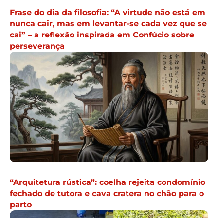
Frase do dia da filosofia: “A virtude não está em
nunca cair, mas em levantar-se cada vez que se
cai” – a reflexão inspirada em Confúcio sobre
perseverança
“Arquitetura rústica”: coelha rejeita condomínio
fechado de tutora e cava cratera no chão para o
parto