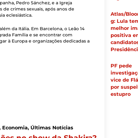
panha, Pedro Sánchez, e a Igreja
s de crimes sexuais, após anos de
Atlas/Blo
ia eclesiástica.
g: Lula te
melhor i
além da Itália. Em Barcelona, o Leão 14
grada Família e se encontrar com
positiva e
gar à Europa e organizações dedicadas a
candidato
Presidênc
PF pede
investigaç
vice de Fl
por suspei
estupro
,
Economia
,
Últimas Notícias
hões no show da Shakira?