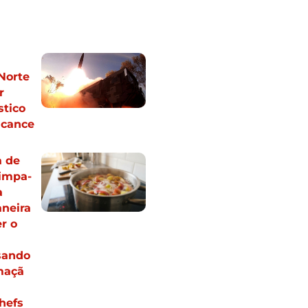
a
Norte
r
stico
lcance
 de
limpa-
a
neira
r o
sando
maçã
hefs