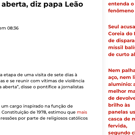
 aberta, diz papa Leão
entenda o
fenômeno
Seul acus
 em
08:36
Coreia do 
de dispara
míssil balí
de curto a
Nem palha
ra etapa de uma visita de sete dias à
aço, nem 
as e se reunir com vítimas de violência
alumínio: 
 aberta”, disse o pontífice a jornalistas
melhor ma
de devolve
brilho às
, um cargo inspirado na função de
panelas u
 Constituição de 1978, estimou que
mais
essões por parte de religiosos católicos
casca de 
fervida,
segundo c