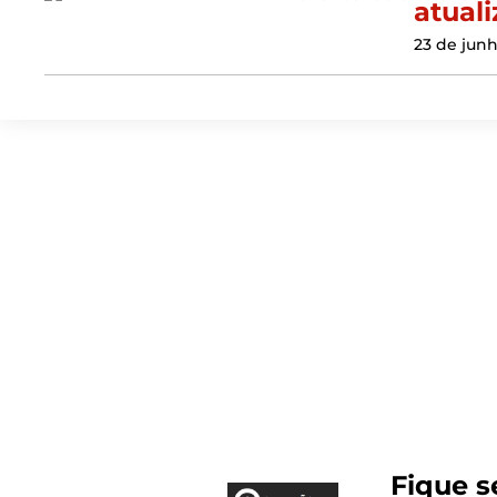
atual
23 de jun
Fique 