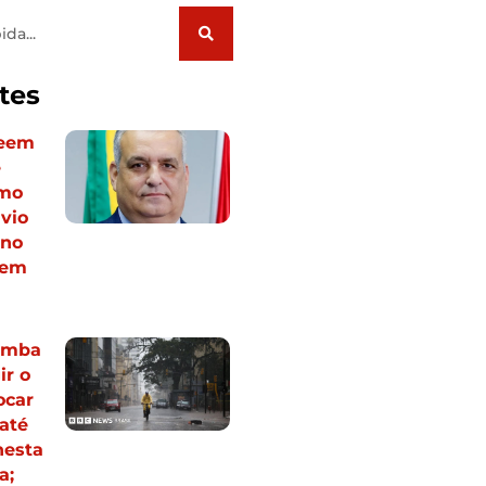
tes
veem
e
omo
ávio
 no
vem
omba
ir o
ocar
até
nesta
a;