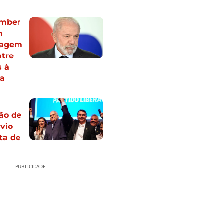
omber
m
magem
ntre
s à
ia
ão de
ávio
ta de
PUBLICIDADE