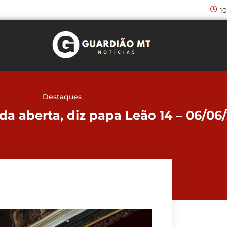
10
Destaques
da aberta, diz papa Leão 14 – 06/0