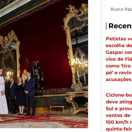
Pesquisar
Recen
Petistas 
escolha d
Gaspar c
vice de Fl
como ‘tiro
pé’ e revi
acusações
Ciclone-b
deve ating
Sul e prov
ventos de 
100 km/h 
quinta-feir