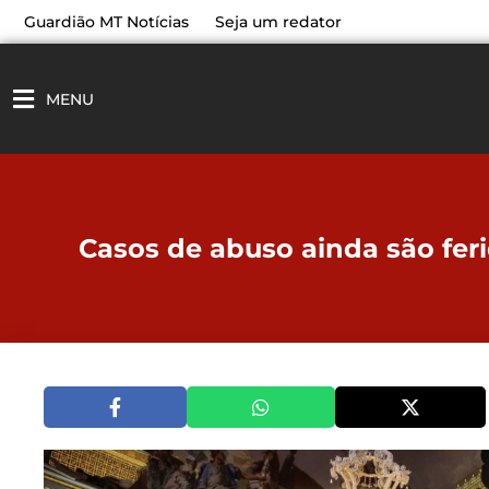
Ir
Guardião MT Notícias
Seja um redator
para
o
conteúdo
MENU
Casos de abuso ainda são feri