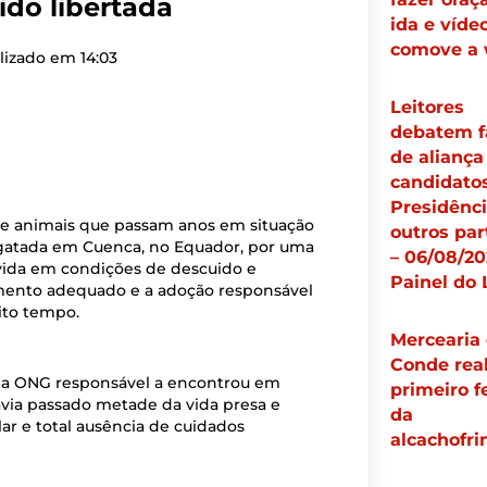
ido libertada
ida e víde
comove a
lizado em
14:03
Leitores
debatem f
de aliança
candidato
Presidênci
de animais que passam anos em situação
outros par
atada em Cuenca, no Equador, por uma
– 06/08/20
 vida em condições de descuido e
Painel do 
tamento adequado e a adoção responsável
ito tempo.
Mercearia
Conde real
 a ONG responsável a encontrou em
primeiro f
havia passado metade da vida presa e
da
ar e total ausência de cuidados
alcachofri