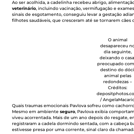
Ao ser acolhida, a cadelinha recebeu abrigo, aliment
veterinário
, incluindo vacinação, vermifugação e exam
sinais de esgotamento, conseguiu levar a gestação adia
filhotes saudáveis, que cresceram até se tornarem cães 
O animal
desapareceu n
dia seguinte,
deixando o casa
preocupado com
destino do dóci
animal pelas
redondezas –
Créditos:
depositphotos.c
/ AngelaMacari
Quais traumas emocionais Pavlova sofreu como cachorr
Mesmo em ambiente
seguro
, Pavlova exibia comporta
viveu acorrentada. Mais de um ano depois do resgate, 
registraram a cadela dormindo sentada, com a cabeça ba
estivesse presa por uma corrente, sinal claro da chamad