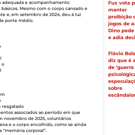
ação adequada e acompanhamento
Fux vota p
es básicos. Mesmo com o corpo cansado e
manter
nte e, em setembro de 2024, deu à luz
proibição 
de porte médio.
jogos de a
Dino pede 
e adia dec
o
Flávio Bol
l
diz que é 
 o
de ‘guerra
l
psicológic
especulaç
sobre
om
escândalo
o
o resgatado
mentos associados ao período em que
em novembro de 2025, voluntários
ixa e o corpo encolhido, como se ainda
a “memória corporal”.