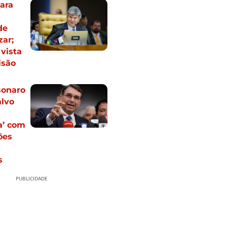
ara
de
zar;
vista
isão
sonaro
alvo
a’ com
ões
s
PUBLICIDADE