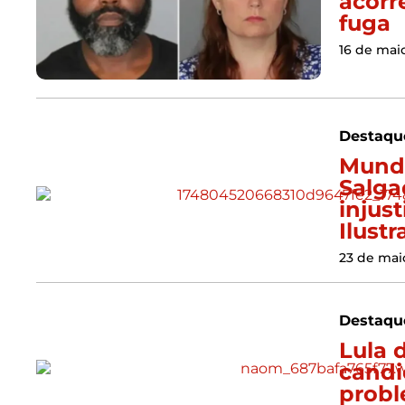
acorr
fuga
16 de mai
Destaqu
Mundo
Salga
injust
Ilust
23 de mai
Destaqu
Lula 
candi
probl