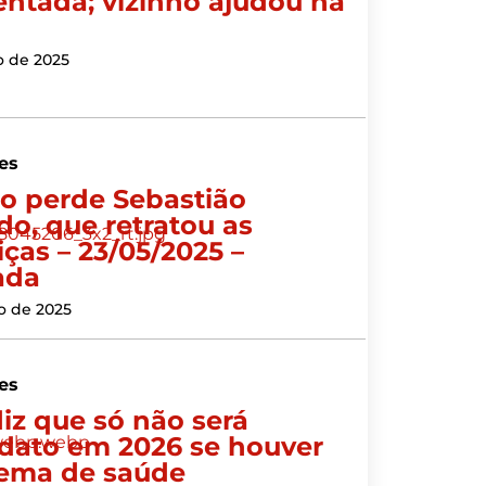
entada; vizinho ajudou na
o de 2025
es
 perde Sebastião
do, que retratou as
iças – 23/05/2025 –
rada
o de 2025
es
diz que só não será
dato em 2026 se houver
ema de saúde