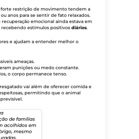
 forte restrição de movimento tendem a
u anos para se sentir de fato relaxados.
e recuperação emocional ainda estava em
e recebendo estímulos positivos
diários
.
ores e ajudam a entender melhor o
ssíveis ameaças.
reram punições ou medo constante.
los, o corpo permanece tenso.
 resgatado vai além de oferecer comida e
respeitosas, permitindo que o animal
previsível.
va
ão de famílias
am acolhidos em
abrigo, mesmo
uradas,