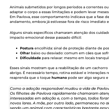
Animais submetidos por longos períodos a correntes ou
adaptar o corpo a essas limitações e podem levar meses o
Em Pavlova, esse comportamento indicava que a fase d
andamento, embora já estivesse fora de risco imediato 
Alguns sinais específicos chamaram atenção dos cuidad
impacto emocional desse passado difícil:
Postura
encolhida: sinal de proteção diante de po
Olhar
baixo ou desviado: comum em cães que sof
Dificuldade
para relaxar: mesmo em locais tranqui
Esses sinais mostram que a reabilitação de um cachorro
abrigo. É necessário tempo, rotina estável e interações 
reaprenda que o toque
humano
pode ser algo seguro e 
Como a adoção responsável mudou a vida de Pavlo
Os filhotes de Pavlova rapidamente chamaram atenç
interessadas em adoção e, com o tempo, todos for
novos lares. A mãe, por outro lado, permaneceu no 
sendo um animal com características bastante proc