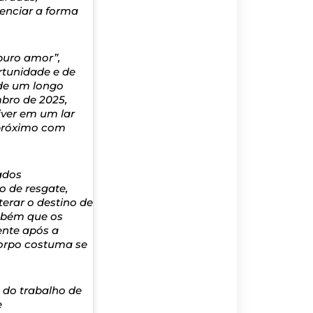
enciar a forma
puro amor”,
rtunidade e de
 de um longo
bro de 2025,
iver em um lar
o próximo com
ados
o de resgate,
erar o destino de
mbém que os
ente após a
corpo costuma se
 do trabalho de
e