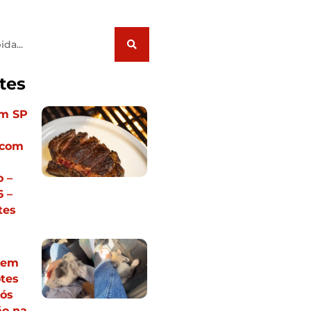
tes
em SP
 com
 –
 –
tes
vem
otes
pós
ão na