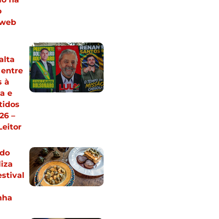
o
 web
alta
 entre
s à
a e
tidos
26 –
Leitor
 do
iza
estival
nha