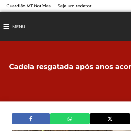
Ir
Guardião MT Notícias
Seja um redator
para
o
conteúdo
MENU
Cadela resgatada após anos aco