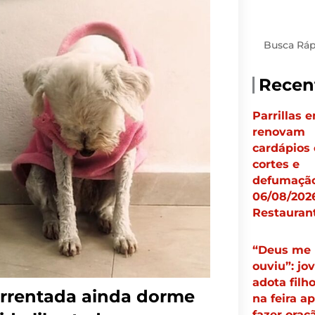
Pesquisar
Recen
Parrillas 
renovam
cardápios
cortes e
defumação
06/08/2026
Restauran
“Deus me
ouviu”: jo
adota filh
orrentada ainda dorme
na feira a
fazer oraç