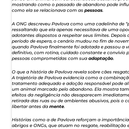
mostrando como o passado de abandono pode influ
como ela se relacionava com as
pessoas
.
A ONG descreveu Pavlova como uma cadelinha de “
ressaltando que ela apenas necessitava de uma opo
adotantes dispostos a respeitar seus limites. Depois
período de espera, o cenário mudou no fim de novem
quando Pavlova finalmente foi adotada e passou a v
definitivo, com rotina, cuidado constante e convívi
pessoas comprometidas com sua
adaptação
.
O que a história de Pavlova revela sobre cães resgat
A trajetória de Pavlova evidencia como a combinaçã
tratamento adequado e adoção responsável pode alt
um animal marcado pelo abandono. Ela mostra ta
efeitos da negligência não desaparecem imediatam
retirada das ruas ou de ambientes abusivos, pois o 
libertar antes da
mente
.
Histórias como a de Pavlova reforçam a importância
abrigos e ONGs, que atuam no resgate, reabilitação 