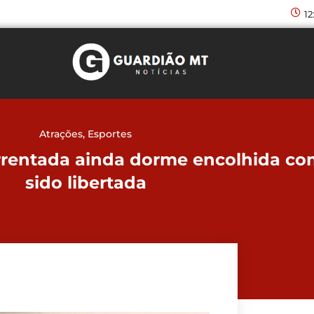
12
Atrações
,
Esportes
rrentada ainda dorme encolhida com
sido libertada