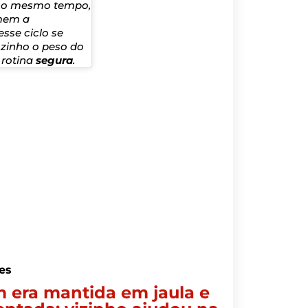
 Ao mesmo tempo,
umem a
sse ciclo se
ozinho o peso do
 rotina
segura
.
es
 era mantida em jaula e