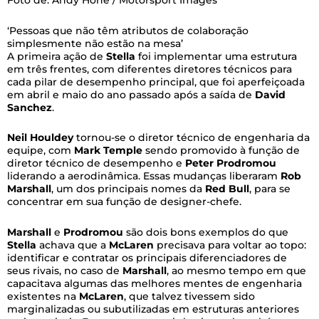
Foto de: Andy Hone / Motorsport Images
‘Pessoas que não têm atributos de colaboração
simplesmente não estão na mesa’
A primeira ação de
Stella
foi implementar uma estrutura
em três frentes, com diferentes diretores técnicos para
cada pilar de desempenho principal, que foi aperfeiçoada
em abril e maio do ano passado após a saída de
David
Sanchez
.
Neil
Houldey
tornou-se o diretor técnico de engenharia da
equipe, com
Mark
Temple
sendo promovido à função de
diretor técnico de desempenho e
Peter
Prodromou
liderando a aerodinâmica. Essas mudanças liberaram
Rob
Marshall
, um dos principais nomes da
Red
Bull
, para se
concentrar em sua função de designer-chefe.
Marshall
e
Prodromou
são dois bons exemplos do que
Stella
achava que a
McLaren
precisava para voltar ao topo:
identificar e contratar os principais diferenciadores de
seus rivais, no caso de
Marshall
, ao mesmo tempo em que
capacitava algumas das melhores mentes de engenharia
existentes na
McLaren
, que talvez tivessem sido
marginalizadas ou subutilizadas em estruturas anteriores