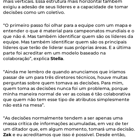
mais verticais. Essa estrutura mais horizontal também
exigiu a adesão de seus líderes e a capacidade de tomar
decisões como um coletivo.
“O primeiro passo foi olhar para a equipe com um mapa e
entender o que é material para campeonatos mundiais e o
que não é. Mas também identificar quem são os líderes da
equipe. Mas também identificar quem são os principais
líderes que terão de liderar suas próprias áreas. E a última
parte foi acreditar em um modelo baseado na
colaboração”, explica
Stella
.
“Ainda me lembro de quando anunciamos que iríamos
passar de um para três diretores técnicos, houve muitas
perguntas sobre quem tomava as decisões. Para mim,
quem toma as decisões nunca foi um problema, porque
minha maneira normal de ver as coisas é tão colaborativa
que quem não tem esse tipo de atributos simplesmente
não está na mesa”.
“As decisões normalmente tendem a ser apenas uma
massa crítica de informações acumuladas, em vez de ter
um ditador que, em algum momento, tomará uma decisão.
Zak
e eu acreditamos que isso é possível. Desde então,