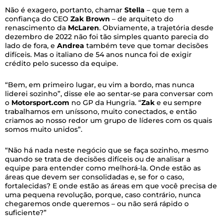
Não é exagero, portanto, chamar
Stella
– que tem a
confiança do CEO
Zak
Brown
– de arquiteto do
renascimento da
McLaren
. Obviamente, a trajetória desde
dezembro de 2022 não foi tão simples quanto parecia do
lado de fora, e
Andrea
também teve que tomar decisões
difíceis. Mas o italiano de 54 anos nunca foi de exigir
crédito pelo sucesso da equipe.
“Bem, em primeiro lugar, eu vim a bordo, mas nunca
liderei sozinho”, disse ele ao sentar-se para conversar com
o
Motorsport.com
no GP da Hungria. “
Zak
e eu sempre
trabalhamos em uníssono, muito conectados, e então
criamos ao nosso redor um grupo de líderes com os quais
somos muito unidos”.
“Não há nada neste negócio que se faça sozinho, mesmo
quando se trata de decisões difíceis ou de analisar a
equipe para entender como melhorá-la. Onde estão as
áreas que devem ser consolidadas e, se for o caso,
fortalecidas? E onde estão as áreas em que você precisa de
uma pequena revolução, porque, caso contrário, nunca
chegaremos onde queremos – ou não será rápido o
suficiente?”