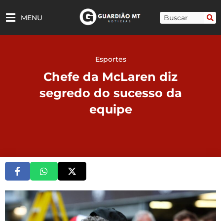
Ir
para
Pesquisar
MENU
o
conteúdo
Esportes
Chefe da McLaren diz
segredo do sucesso da
equipe