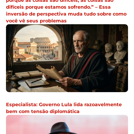
porque as coisas são difíceis; as coisas são
difíceis porque estamos sofrendo.” – Essa
inversão de perspectiva muda tudo sobre como
você vê seus problemas
Especialista: Governo Lula lida razoavelmente
bem com tensão diplomática