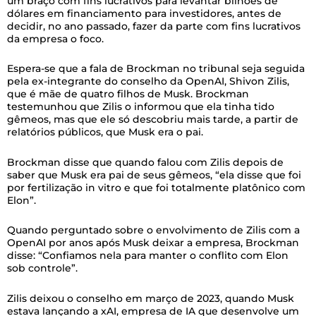
um braço com fins lucrativos para levantar bilhões de
dólares em financiamento para investidores, antes de
decidir, no ano passado, fazer da parte com fins lucrativos
da empresa o foco.
Espera-se que a fala de Brockman no tribunal seja seguida
pela ex-integrante do conselho da OpenAI, Shivon Zilis,
que é mãe de quatro filhos de Musk. Brockman
testemunhou que Zilis o informou que ela tinha tido
gêmeos, mas que ele só descobriu mais tarde, a partir de
relatórios públicos, que Musk era o pai.
Brockman disse que quando falou com Zilis depois de
saber que Musk era pai de seus gêmeos, “ela disse que foi
por fertilização in vitro e que foi totalmente platônico com
Elon”.
Quando perguntado sobre o envolvimento de Zilis com a
OpenAI por anos após Musk deixar a empresa, Brockman
disse: “Confiamos nela para manter o conflito com Elon
sob controle”.
Zilis deixou o conselho em março de 2023, quando Musk
estava lançando a xAI, empresa de IA que desenvolve um