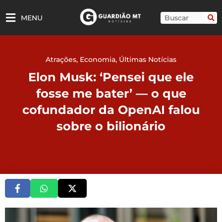
Ir
para
Pesquisar
MENU
o
conteúdo
Atrações
,
Economia
,
Últimas Notícias
Elon Musk: ‘Pensei que ele
fosse me bater’ — o que
cofundador da OpenAI falou
sobre o bilionário