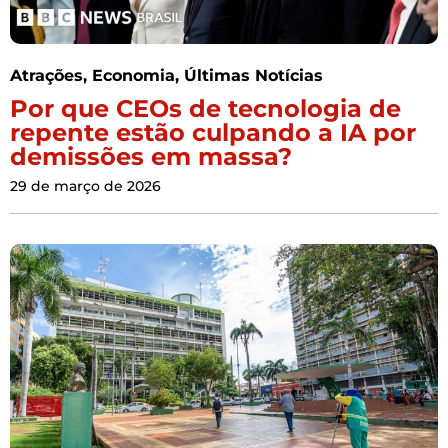
Atrações
,
Economia
,
Últimas Notícias
Por que CEOs de tecnologia de
repente estão culpando a IA por
demissões em massa?
29 de março de 2026