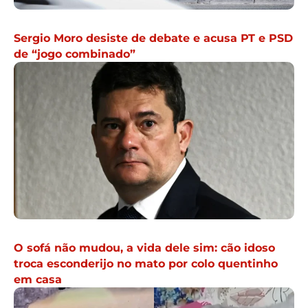
Sergio Moro desiste de debate e acusa PT e PSD
de “jogo combinado”
O sofá não mudou, a vida dele sim: cão idoso
troca esconderijo no mato por colo quentinho
em casa