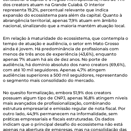
dos creators atuam na Grande Cuiabá. O interior
representa 19,2%, percentual relevante que indica
expansão do ecossistema para além da capital. Quanto à
abrangência territorial, apenas 7,9% atuam em âmbito
nacional, sinalizando que a maioria mantém atuação local.
Em relação à maturidade do ecossistema, que contempla o
tempo de atuação e audiência, o setor em Mato Grosso
ainda é jovem. Há predominância de profissionais com
menos de três anos de experiência (43,6%), enquanto
apenas 7% atuam há ais de dez anos. No porte de
audiência, há domínio absoluto dos nano creators (69,6%),
com até 10 mil seguidores. Apenas 4,7% atingem
audiências superiores a 500 mil seguidores, representando
o segmento mais consolidado do mercado.
No quesito formalização, embora 51,9% dos creators
possuam algum tipo de CNPJ, apenas 16,8% atingem níveis
mais avançados de profissionalização, combinando
estrutura empresarial e emissão regular de nota fiscal. Por
outro lado, 44,9% permanecem na informalidade, sem
práticas empresariais e fiscais estruturadas. Os dados
indicam que o principal desafio do ecossistema não está
apenas na abertura de empresas, mas na consolidação das