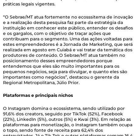
práticas legais vigentes.
“O Sebrae/MT atua fortemente no ecosssitema de inovação
e a realização desta pesquisa faz parte da estratégia da
instituição em conhecer este público, entender os desafios
e os gargalos, com o objetivo de traçar ações que
contribuam para o segmento. Uma das ações voltadas para
estes empreendedores é a Jornada de Marketing, que será
realizada em agosto em Cuiabá e vai tratar da temática dos
produtores de conteúdo. O Sebrae/MT atua também no
posicionamento desses empreendedores porque
entendemos que eles são muito importantes para os
pequenos negócios, seja para divulgar, e quanto eles são
importantes como negócios”, destacou o gerente da
Regional Metropolitana, Júlio Prior.
Plataformas e principais nichos
O Instagram domina o ecossistema, sendo utilizado por
91,6% dos creators, seguido por TikTok (52%), Facebook
(22%), LinkedIn (5%), outros (5%) e Kwai (3%). Em relação as
plataformas para monetização, o Instagram também ocupa
o topo, sendo fonte de receita para 62,4% dos
entrevistados. Já o Tik Tok e outras plataformas somam 16,4