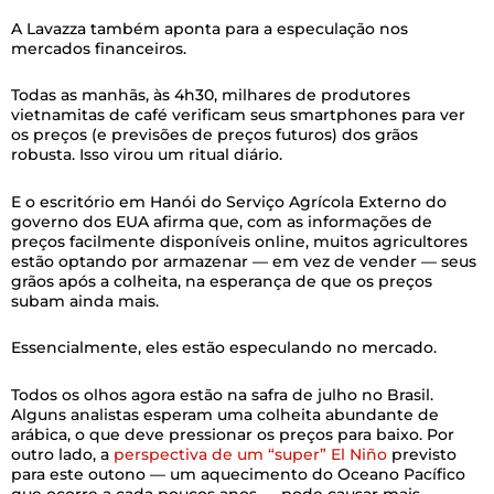
A Lavazza também aponta para a especulação nos
mercados financeiros.
Todas as manhãs, às 4h30, milhares de produtores
vietnamitas de café verificam seus smartphones para ver
os preços (e previsões de preços futuros) dos grãos
robusta. Isso virou um ritual diário.
E o escritório em Hanói do Serviço Agrícola Externo do
governo dos EUA afirma que, com as informações de
preços facilmente disponíveis online, muitos agricultores
estão optando por armazenar — em vez de vender — seus
grãos após a colheita, na esperança de que os preços
subam ainda mais.
Essencialmente, eles estão especulando no mercado.
Todos os olhos agora estão na safra de julho no Brasil.
Alguns analistas esperam uma colheita abundante de
arábica, o que deve pressionar os preços para baixo. Por
outro lado, a
perspectiva de um “super” El Niño
previsto
para este outono — um aquecimento do Oceano Pacífico
que ocorre a cada poucos anos — pode causar mais