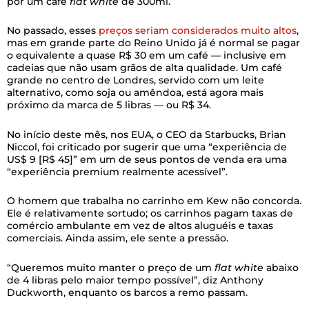
por um café
flat white
de 300ml.
No passado, esses
preços seriam considerados muito altos
,
mas em grande parte do Reino Unido já é normal se pagar
o equivalente a quase R$ 30 em um café — inclusive em
cadeias que não usam grãos de alta qualidade. Um café
grande no centro de Londres, servido com um leite
alternativo, como soja ou amêndoa, está agora mais
próximo da marca de 5 libras — ou R$ 34.
No início deste mês, nos EUA, o CEO da Starbucks, Brian
Niccol, foi criticado por sugerir que uma “experiência de
US$ 9 [R$ 45]” em um de seus pontos de venda era uma
“experiência premium realmente acessível”.
O homem que trabalha no carrinho em Kew não concorda.
Ele é relativamente sortudo; os carrinhos pagam taxas de
comércio ambulante em vez de altos aluguéis e taxas
comerciais. Ainda assim, ele sente a pressão.
“Queremos muito manter o preço de um
flat white
abaixo
de 4 libras pelo maior tempo possível”, diz Anthony
Duckworth, enquanto os barcos a remo passam.