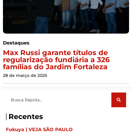
Destaques
Max Russi garante títulos de
regularização fundiária a 326
famílias do Jardim Fortaleza
28 de março de 2025
Pesquisar
Recentes
Fukuya | VEJA SÃO PAULO