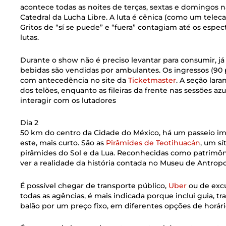
acontece todas as noites de terças, sextas e domingos 
Catedral da Lucha Libre. A luta é cênica (como um teleca
Gritos de “sí se puede” e “fuera” contagiam até os esp
lutas.
Durante o show não é preciso levantar para consumir, já
bebidas são vendidas por ambulantes. Os ingressos (90
com antecedência no site da
Ticketmaster
. A seção lar
dos telões, enquanto as fileiras da frente nas sessões a
interagir com os lutadores
Dia 2
50 km do centro da Cidade do México, há um passeio 
este, mais curto. São as
Pirâmides de Teotihuacán
, um s
pirâmides do Sol e da Lua. Reconhecidas como patrimô
ver a realidade da história contada no Museu de Antropo
É possível chegar de transporte público,
Uber
ou de excu
todas as agências, é mais indicada porque inclui guia, tr
balão por um preço fixo, em diferentes opções de horári