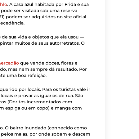
hlo
. A casa azul habitada por Frida e sua
 pode ser visitada sob uma reserva
1) podem ser adquiridos no site oficial
ecedência.
s de sua vida e objetos que ela usou —
intar muitos de seus autorretratos. O
ercadão
que vende doces, flores e
ido, mas nem sempre dá resultado. Por
nte uma boa refeição.
uerido por locais. Para os turistas vale ir
ocais e provar as iguarias de rua. São
ocos (Doritos incrementados com
s em espiga ou em copo) e manga com
ilco. O bairro inundado (conhecido como
o pelos maias, por onde sobem e descem