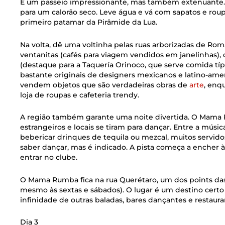
É um passeio impressionante, mas também extenuante. 
para um calorão seco. Leve água e vá com sapatos e roup
primeiro patamar da Pirâmide da Lua.
Na volta, dê uma voltinha pelas ruas arborizadas de Rom
ventanitas (cafés para viagem vendidos em janelinhas), 
(destaque para a Taquería Orinoco, que serve comida típ
bastante originais de designers mexicanos e latino-ameri
vendem objetos que são verdadeiras obras de
arte
, enq
loja de roupas e cafeteria trendy.
A região também garante uma noite divertida. O Mama
estrangeiros e locais se tiram para dançar. Entre a músic
bebericar drinques de tequila ou mezcal, muitos servido
saber dançar, mas é indicado. A pista começa a encher às 
entrar no clube.
O Mama Rumba fica na rua Querétaro, um dos points da
mesmo às sextas e sábados). O lugar é um destino cer
infinidade de outras baladas, bares dançantes e restaura
Dia 3