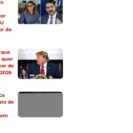
do
or
GU
or do
 que
 quer
tor de
/2026
ca
to de
 em