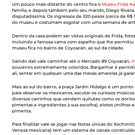
Um pouco mais distante do centro fica o
Museu Frida Ka
família, e depois também pelo seu marido, Diego Rivera,
disputadíssima. Os ingressos de 320 pesos (cerca de R$ 9
do museu e costumam esgotar com uma semana de ant
Dentro da casa podem ser vistos originais de Frida, foto
incluindo a famosa cama com espelho que lhe permitiu p
museu fica no bairro de Coyoacán, ao sul da cidade.
Saindo dali vale caminhar até o Mercado 89 Coyoacán,
m
souvenirs extremamente coloridos. Barganhar é permit
ali, sentar em qualquer uma das mesas amarelas já gara
Mais ao sul do bairro, a praça Jardín Hidalgo é um ponto q
para observar os mexicanos, escutar os curiosos músicos l
diversos carrinhos que vendem quitutes como os doril
pimentas e ingredientes à sua escolha), elotes (milho
pimenta.
Para finalizar vale se jogar nas festas únicas do Xochim
Veneza mexicana) tem um sistema de canais construíd