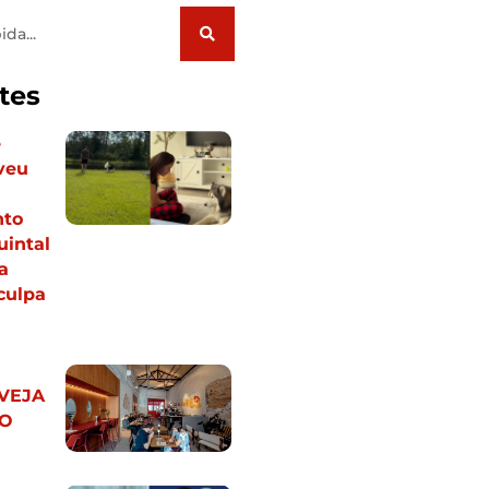
tes
e
veu
nto
uintal
a
culpa
 VEJA
LO