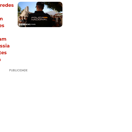
 redes
m
es
ram
ssia
tes
a
PUBLICIDADE