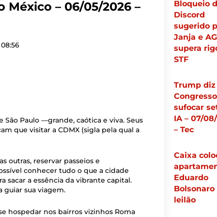
Bloqueio 
o México – 06/05/2026 –
Discord
sugerido p
Janja e A
08:56
supera rig
STF
Trump diz
Congresso
sufocar se
IA – 07/08
 São Paulo —grande, caótica e viva. Seus
– Tec
am que visitar a CDMX (sigla pela qual a
Caixa colo
s outras, reservar passeios e
apartamen
ossível conhecer tudo o que a cidade
Eduardo
 sacar a essência da vibrante capital.
Bolsonaro
 guiar sua viagem.
leilão
se hospedar nos bairros vizinhos Roma