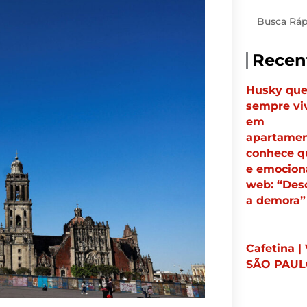
Pesquisar
Recen
Husky qu
sempre vi
em
apartame
conhece q
e emocion
web: “Des
a demora”
Cafetina |
SÃO PAU