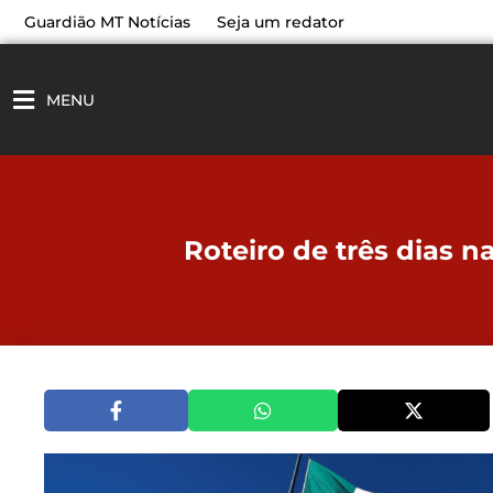
Ir
Guardião MT Notícias
Seja um redator
para
o
conteúdo
MENU
Roteiro de três dias 