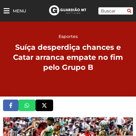
Ir
para
Pesquisar
MENU
o
conteúdo
Esportes
Suíça desperdiça chances e
Catar arranca empate no fim
pelo Grupo B