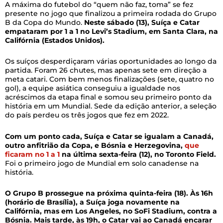
A máxima do futebol do “quem não faz, toma” se fez
presente no jogo que finalizou a primeira rodada do Grupo
B da Copa do Mundo.
Neste sábado (13), Suíça e Catar
empataram por 1 a 1 no Levi’s Stadium, em Santa Clara, na
Califórnia (Estados Unidos).
Os suíços desperdiçaram várias oportunidades ao longo da
partida. Foram 26 chutes, mas apenas sete em direção a
meta catari. Com bem menos finalizações (sete, quatro no
gol), a equipe asiática conseguiu a igualdade nos
acréscimos da etapa final e somou seu primeiro ponto da
história em um Mundial. Sede da edição anterior, a seleção
do país perdeu os três jogos que fez em 2022.
Com um ponto cada, Suíça e Catar se igualam a Canadá,
outro anfitrião da Copa, e Bósnia e Herzegovina,
que
ficaram no 1 a 1
na última sexta-feira (12), no Toronto Field.
Foi o primeiro jogo de Mundial em solo canadense na
história.
O Grupo B prossegue na próxima quinta-feira (18). Às 16h
(horário de Brasília), a Suíça joga novamente na
Califórnia, mas em Los Angeles, no SoFi Stadium, contra a
Bósnia. Mais tarde, às 19h, o Catar vai ao Canadá encarar