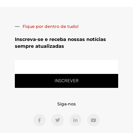
Fique por dentro de tudo!
Inscreva-se e receba nossas notícias
sempre atualizadas
E-
mail
INSCREVER
Siga-nos
F
T
L
Y
a
w
i
o
c
i
n
u
e
t
k
t