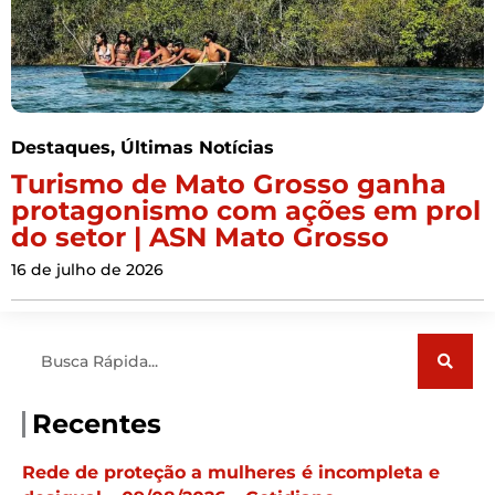
Destaques
,
Últimas Notícias
Turismo de Mato Grosso ganha
protagonismo com ações em prol
do setor | ASN Mato Grosso
16 de julho de 2026
Pesquisar
Recentes
Rede de proteção a mulheres é incompleta e