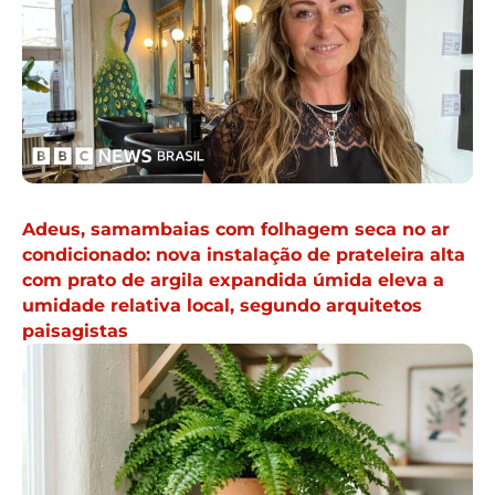
Adeus, samambaias com folhagem seca no ar
condicionado: nova instalação de prateleira alta
com prato de argila expandida úmida eleva a
umidade relativa local, segundo arquitetos
paisagistas