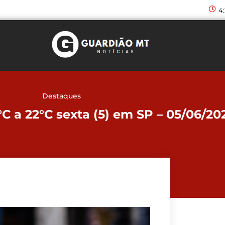
4
Destaques
C a 22°C sexta (5) em SP – 05/06/20