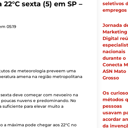
 22°C sexta (5) em SP –
seletivos 
empregos
Jornada d
 em
05:19
Marketing
Digital re
especialis
nacionais
durante o
Conecta M
itutos de meteorologia preveem uma
ASN Mato
mperatura amena na região metropolitana
Grosso
Os curioso
 a sexta deve começar com nevoeiro na
métodos q
re poucas nuvens e predominando. No
pessoas
ça suficiente para elevar muito a
usavam pa
acordar an
to a máxima pode chegar aos 22°C no
da invenç