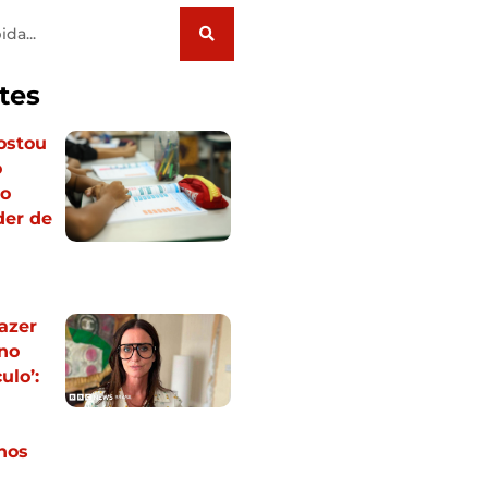
tes
ostou
o
do
der de
a
fazer
no
ulo’:
nos