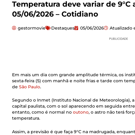
Temperatura deve variar de 9°C a
05/06/2026 – Cotidiano
gestormovie
Destaques
05/06/2026
Atualizado
PUBLICIDADE
Em mais um dia com grande amplitude térmica, os inst
sexta-feira (5) com manhã e noite frias e tarde com te
de
São Paulo
.
Segundo o Inmet (Instituto Nacional de Meteorologia),
capital paulista, com o sol aparecendo em seguida ent
entanto, como é normal no
outono
, o astro não terá for
temperatura.
Assim, a previsão é que faça 9°C na madrugada, enquan