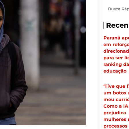
Pesquisar
Recen
Paraná ap
em reforç
direciona
para ser lí
ranking d
educação
‘Tive que 
um botox 
meu curríc
Como a IA
prejudica
mulheres 
processos