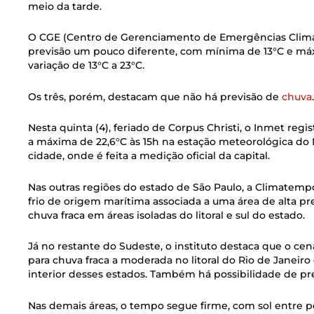
meio da tarde.
O CGE (Centro de Gerenciamento de Emergências Climáti
previsão um pouco diferente, com mínima de 13°C e máx
variação de 13°C a 23°C.
Os três, porém, destacam que não há previsão de
chuva
.
Nesta quinta (4), feriado de Corpus Christi, o Inmet re
a máxima de 22,6°C às 15h na estação meteorológica do 
cidade, onde é feita a medição oficial da capital.
Nas outras regiões do estado de São Paulo, a Climatemp
frio de origem marítima associada a uma área de alta pr
chuva fraca em áreas isoladas do litoral e sul do estado.
Já no restante do Sudeste, o instituto destaca que o c
para chuva fraca a moderada no litoral do Rio de Janeiro
interior desses estados. Também há possibilidade de pr
Nas demais áreas, o tempo segue firme, com sol entre p