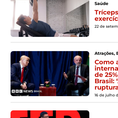
Saúde
Tríceps
exercíc
22 de setem
Atrações
,
Como a
interna
de 25%
Brasil
ruptura
16 de julho 