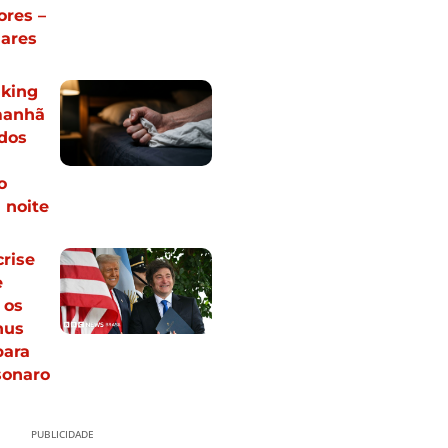
ores –
lares
nking
manhã
dos
o
 noite
crise
e
 os
nus
para
sonaro
PUBLICIDADE