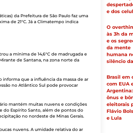
despertad
e dos celu
cas) da Prefeitura de São Paulo faz uma
ima de 21°C. Já a Climatempo indica
O overthi
às 3h da 
e os segre
da mente
gistrou a mínima de 14,6°C de madrugada e
humana n
Mirante de Santana, na zona norte da
silêncio da
Brasil em 
o informa que a influência da massa de ar
com EUA 
essão no Atlântico Sul pode provocar
Argentina:
ônus e bô
eleitorais 
enário mantém muitas nuvens e condições
 e do Espírito Santo, além de pontos do
Flávio Bol
ecipitação no nordeste de Minas Gerais.
e Lula
oucas nuvens. A umidade relativa do ar