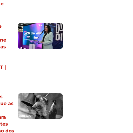
de
e
úne
tas
T |
s
ue as
ra
tes
ão dos